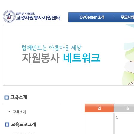
일
월
1