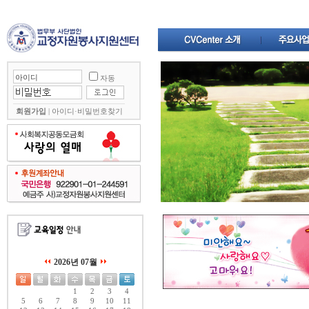
자동
회원가입
|
아이디·비밀번호찾기
2026년 07월
1
2
3
4
5
6
7
8
9
10
11