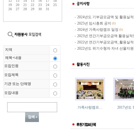
12
13
14
15
16
17
18
19
20
21
22
23
24
25
26
27
28
29
30
31
2024년도 기부금모금액 및 활용실적
2025년 임시총회 공지
(1)
2024년 가족사랑캠프 일정
(1)
2023년 연간기부금모금액 활용실
2022년 연간기부금모금액_활용실
2022년도 위기수형자 자녀 선물지원
지역
제목+내용
모집인원
모집제목
기관 또는 단체명
모집내용
가족사랑캠프…
2017년도 1