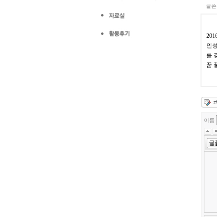
글쓴
20
인성
를 
꿈 
이름